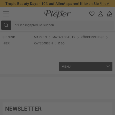
Tropic Beauty Days - 10% auf Alles* sparen! Klicken Sie
*hier*
SIE SIND
MARKEN
MATAS BEAUTY
KÖRPERPFLEGE
HIER:
KATEGORIEN
DEO
MENÜ
NEWSLETTER