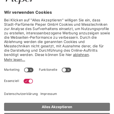
GARANTIERTE SICHERHEIT
Trusted Shops Mitglied seit 2010
* unverbindliche Preisempfehlung der Verbundgruppe beauty alliance
Deutschland GmbH & Co KG, Große-Kurfürsten-Str. 75, 33615 Bielefeld
NACH OBEN