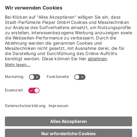
GARANTIERTE SICHERHEIT
Trusted Shops Mitglied seit 2010
* unverbindliche Preisempfehlung der Verbundgruppe beauty alliance
Deutschland GmbH & Co KG, Große-Kurfürsten-Str. 75, 33615 Bielefeld
NACH OBEN