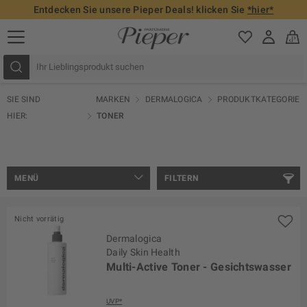
Entdecken Sie unsere Pieper Deals! klicken Sie
*hier*
SIE SIND
MARKEN
DERMALOGICA
PRODUKTKATEGORIE
HIER:
TONER
MENÜ
FILTERN
Nicht vorrätig
Dermalogica
Daily Skin Health
Multi-Active Toner - Gesichtswasser
UVP*