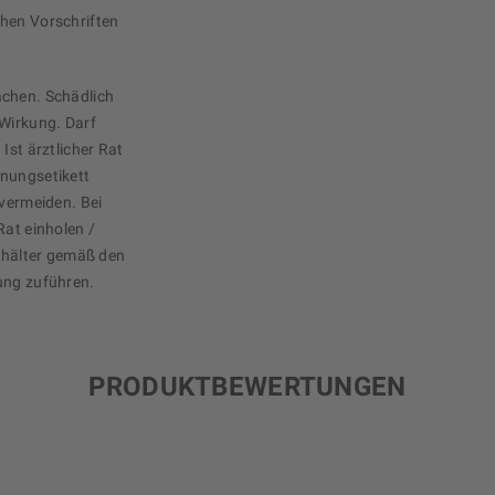
chen Vorschriften
achen. Schädlich
 Wirkung. Darf
Ist ärztlicher Rat
hnungsetikett
 vermeiden. Bei
Rat einholen /
Behälter gemäß den
ung zuführen.
PRODUKTBEWERTUNGEN