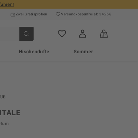
fahren!
Zwei Gratisproben
Versand­kosten­frei ab 34,95€
Nischendüfte
Sommer
ITALE
rfum