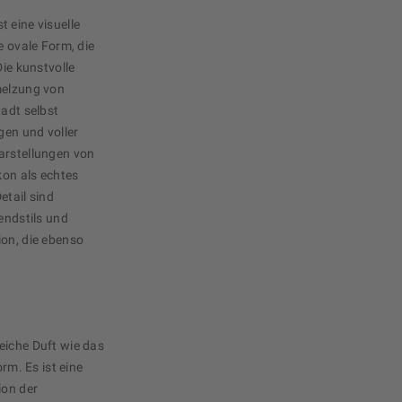
 eine visuelle
e ovale Form, die
Die kunstvolle
melzung von
tadt selbst
gen und voller
arstellungen von
kon als echtes
etail sind
endstils und
ion, die ebenso
eiche Duft wie das
orm. Es ist eine
ion der