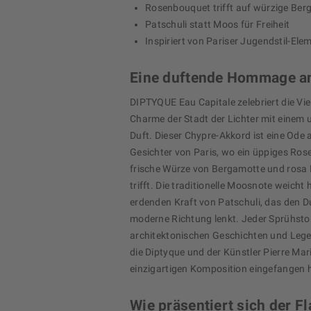
Rosenbouquet trifft auf würzige Ber
Patschuli statt Moos für Freiheit
Inspiriert von Pariser Jugendstil-Ele
Eine duftende Hommage an
DIPTYQUE Eau Capitale zelebriert die Vie
Charme der Stadt der Lichter mit einem 
Duft. Dieser Chypre-Akkord ist eine Ode 
Gesichter von Paris, wo ein üppiges Ros
frische Würze von Bergamotte und rosa 
trifft. Die traditionelle Moosnote weicht
erdenden Kraft von Patschuli, das den Du
moderne Richtung lenkt. Jeder Sprühstoß
architektonischen Geschichten und Lege
die Diptyque und der Künstler Pierre Mari
einzigartigen Komposition eingefangen 
Wie präsentiert sich der F