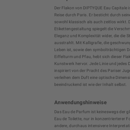
Der Flakon von DIPTYQUE Eau Capitale ist
Reise durch Paris. Er besticht durch sein
sowohl klassisch als auch zeitlos wirkt. 
Etikettengestaltung spiegelt die Versch
Eleganz und Komplexität wider, die die S
ausstrahlt. Mit Kalligrafie, die geschwun
Leben ist, sowie den symbolträchtigen D
Eiffelturm und Pfau, hebt sich dieser Fla
Kunstwerk hervor. Jede Linie und jedes D
inspiriert von der Pracht des Pariser Jug
verleihen dem Duft eine optische Dimens
beeindruckend ist wie der Inhalt selbst.
Anwendungshinweise
Das Eau de Parfum ist keineswegs der gl
Eau de Toilette, nur in konzentrierterer F
andere, durchaus intensivere Interpretat