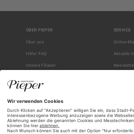
ÜBER PIEPER
SERVICE
Über uns
Online-M
Hilfe/ FAQ
Aktuelle 
Unsere Filialen
Newslette
Kontakt
Retouren
Historie
Zahlungs
Affiliate
Versand &
Karriere
Autorisie
Presse