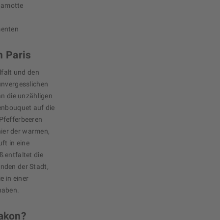
gamotte
menten
 Paris
lfalt und den
unvergesslichen
an die unzähligen
enbouquet auf die
Pfefferbeeren
 hier der warmen,
ft in eine
 entfaltet die
nden der Stadt,
e in einer
haben.
lakon?