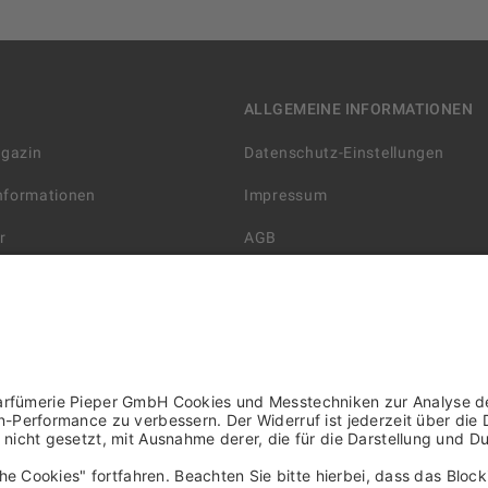
ALLGEMEINE INFORMATIONEN
agazin
Datenschutz-Einstellungen
Informationen
Impressum
r
AGB
Datenschutzerklärung
arten
Widerrufsbelehrung
 Lieferung
AGB für die Gutscheinkarte
rter Händler/ YBPN
Informationen zur Barrierefreihe
WIDERRUF ERKLÄREN