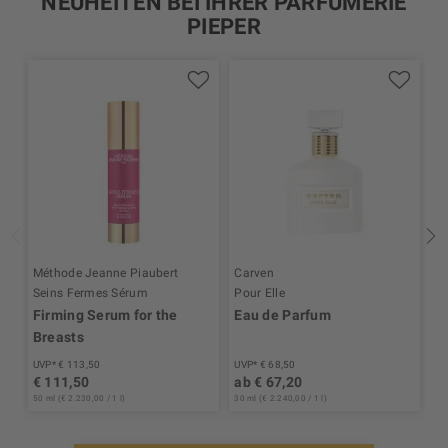
NEUHEITEN BEI IHRER PARFÜMERIE
PIEPER
Méthode Jeanne Piaubert
Carven
I
Seins Fermes Sérum
Pour Elle
S
Firming Serum for the
Eau de Parfum
B
Breasts
UVP* € 113,50
UVP* € 68,50
UV
€ 111,50
ab € 67,20
€
50 ml (€ 2.230,00 / 1 l)
30 ml (€ 2.240,00 / 1 l)
250