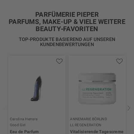
PARFÜMERIE PIEPER
PARFUMS, MAKE-UP & VIELE WEITERE
BEAUTY‑FAVORITEN
TOP-PRODUKTE BASIEREND AUF UNSEREN
KUNDENBEWERTUNGEN
Carolina Herrera
ANNEMARIE BÖRLIND
Ro
Good Girl
LL REGENERATION
Se
Eau de Parfum
Vitalisierende Tagescreme
K