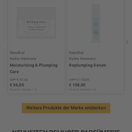
Stendhal
Stendhal
S
Hydro Harmony
Hydro Harmony
H
Moisturizing & Plumping
Replumping Serum
M
Care
UVP* € 97,50
UVP* € 110,00
UV
€ 96,00
€ 108,00
€
50 ml (€ 1.920,00 / 1 l)
30 ml (€ 3.600,00 / 1 l)
15 
Weitere Produkte der Marke entdecken