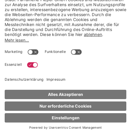
Trusted Shops Mitglied seit 2010
* unverbindliche Preisempfehlung der Verbundgruppe beauty alliance
Deutschland GmbH & Co KG, Große-Kurfürsten-Str. 75, 33615 Bielefeld
NACH OBEN