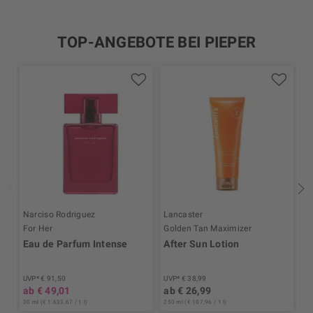
TOP-ANGEBOTE BEI PIEPER
Narciso Rodriguez
Lancaster
Je
For Her
Golden Tan Maximizer
La
Eau de Parfum Intense
After Sun Lotion
P
P
UVP* € 91,50
UVP* € 38,99
UV
ab € 49,01
ab € 26,99
a
30 ml (€ 1.633,67 / 1 l)
250 ml (€ 107,96 / 1 l)
30 